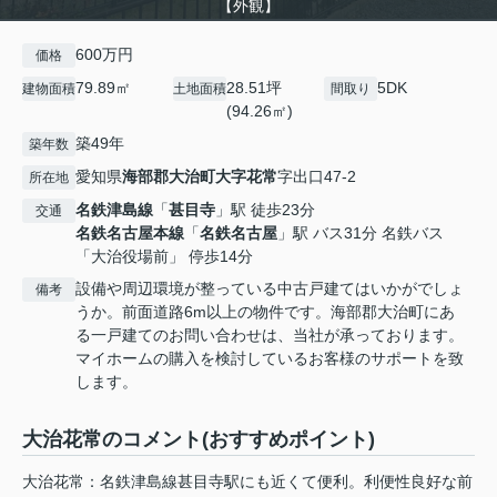
【外観】
600万円
価格
79.89㎡
28.51坪
5DK
建物面積
土地面積
間取り
(94.26㎡)
築49年
築年数
愛知県
海部郡大治町
大字花常
字出口47-2
所在地
名鉄津島線
「
甚目寺
」駅 徒歩23分
交通
名鉄名古屋本線
「
名鉄名古屋
」駅 バス31分 名鉄バス
「大治役場前」 停歩14分
設備や周辺環境が整っている中古戸建てはいかがでしょ
備考
うか。前面道路6m以上の物件です。海部郡大治町にあ
る一戸建てのお問い合わせは、当社が承っております。
マイホームの購入を検討しているお客様のサポートを致
します。
大治花常のコメント(おすすめポイント)
大治花常：名鉄津島線甚目寺駅にも近くて便利。利便性良好な前