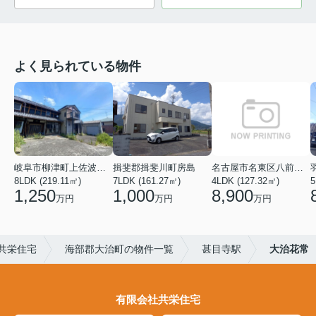
よく見られている物件
岐阜市柳津町上佐波３丁目
揖斐郡揖斐川町房島
名古屋市名東区八前３丁目
8LDK (219.11㎡)
7LDK (161.27㎡)
4LDK (127.32㎡)
5
1,250
1,000
8,900
万円
万円
万円
共栄住宅
海部郡大治町の物件一覧
甚目寺駅
大治花常
有限会社共栄住宅