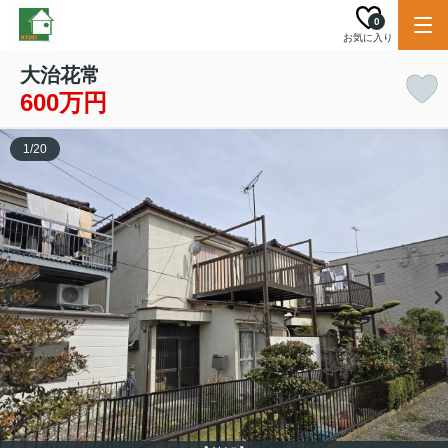
0
お気に入り
大治花常
600万円
1
/
20