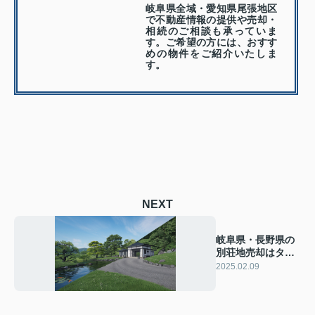
岐阜県全域・愛知県尾張地区
で不動産情報の提供や売却・
相続のご相談も承っていま
す。ご希望の方には、おすす
めの物件をご紹介いたしま
す。
NEXT
岐阜県・長野県の
別荘地売却はタイ
ミングが重要！成
2025.02.09
功例をご紹介