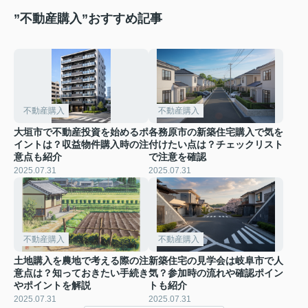
”不動産購入”おすすめ記事
不動産購入
不動産購入
大垣市で不動産投資を始めるポ
各務原市の新築住宅購入で気を
イントは？収益物件購入時の注
付けたい点は？チェックリスト
意点も紹介
で注意を確認
2025.07.31
2025.07.31
不動産購入
不動産購入
土地購入を農地で考える際の注
新築住宅の見学会は岐阜市で人
意点は？知っておきたい手続き
気？参加時の流れや確認ポイン
やポイントを解説
トも紹介
2025.07.31
2025.07.31