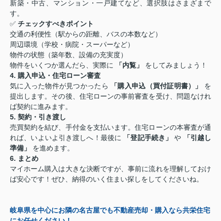
新築・中古、マンション・一戸建てなど、選択肢はさまざまで
す。
✅
チェックすべきポイント
交通の利便性（駅からの距離、バスの本数など）
周辺環境（学校・病院・スーパーなど）
物件の状態（築年数、設備の充実度）
物件をいくつか選んだら、実際に
「内覧」
をしてみましょう！
4. 購入申込・住宅ローン審査
気に入った物件が見つかったら
「購入申込（買付証明書）」
を
提出します。その後、住宅ローンの事前審査を受け、問題なけれ
ば契約に進みます。
5. 契約・引き渡し
売買契約を結び、手付金を支払います。住宅ローンの本審査が通
れば、いよいよ引き渡しへ！最後に
「登記手続き」
や
「引越し
準備」
を進めます。
6. まとめ
マイホーム購入は大きな決断ですが、事前に流れを理解しておけ
ば安心です！ぜひ、納得のいく住まい探しをしてくださいね。
岐阜県を中心にお隣の名古屋でも不動産売却・購入なら共栄住宅
にお任せください！