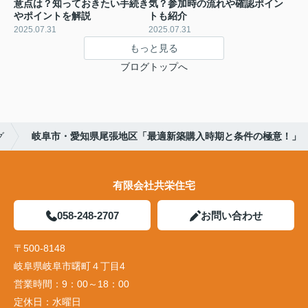
意点は？知っておきたい手続き
気？参加時の流れや確認ポイン
やポイントを解説
トも紹介
2025.07.31
2025.07.31
もっと見る
ブログトップへ
グ
岐阜市・愛知県尾張地区「最適新築購入時期と条件の極意！」
有限会社共栄住宅
058-248-2707
お問い合わせ
〒500-8148
岐阜県岐阜市曙町４丁目4
営業時間：
9：00～18：00
定休日：
水曜日