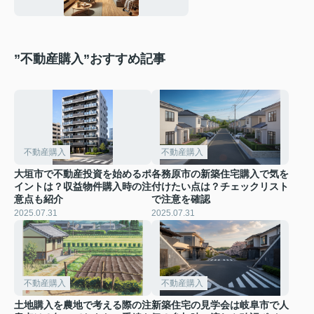
”不動産購入”おすすめ記事
不動産購入
不動産購入
大垣市で不動産投資を始めるポ
各務原市の新築住宅購入で気を
イントは？収益物件購入時の注
付けたい点は？チェックリスト
意点も紹介
で注意を確認
2025.07.31
2025.07.31
不動産購入
不動産購入
土地購入を農地で考える際の注
新築住宅の見学会は岐阜市で人