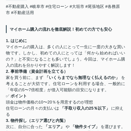
#不動産購入
#岐阜市
#住宅ローン
#大垣市
#尾張地区
#各務原
市
#不動産活用
マイホーム購入の流れを徹底解説！初めての方でも安心
1. はじめに
マイホームの購入は、多くの人にとって一生に一度の大きな買い
物です。しかし、初めての人にとっては「何から始めればいい
の？」と不安になることも多いでしょう。今回は、マイホーム購
入の流れを分かりやすく解説します！
2. 事前準備（資金計画を立てる）
家を買う前に、まず
「いくらまでなら無理なく払えるのか」
を
考えることが大切です。住宅ローンを利用する場合、一般的に
「年収の5〜7倍程度」が借入可能額の目安になります。
✅
ポイント
頭金は物件価格の10〜20％を用意するのが理想
住宅ローンの月々の支払いは
「手取り収入の25％以下」
に抑え
る
3. 物件探し（エリア選びと内覧）
次に、自分に合った
「エリア」
や
「物件タイプ」
を選びます。