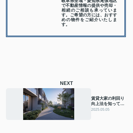
岐阜県全域・愛知県尾張地区
で不動産情報の提供や売却・
相続のご相談も承っていま
す。ご希望の方には、おすす
めの物件をご紹介いたしま
す。
NEXT
賃貸大家の利回り
向上法を知ってい
ますか？具体的な
2025.05.05
方法をご紹介