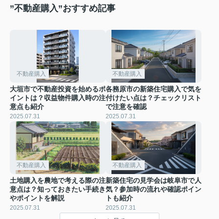
”不動産購入”おすすめ記事
不動産購入
不動産購入
大垣市で不動産投資を始めるポ
各務原市の新築住宅購入で気を
イントは？収益物件購入時の注
付けたい点は？チェックリスト
意点も紹介
で注意を確認
2025.07.31
2025.07.31
不動産購入
不動産購入
土地購入を農地で考える際の注
新築住宅の見学会は岐阜市で人
意点は？知っておきたい手続き
気？参加時の流れや確認ポイン
やポイントを解説
トも紹介
2025.07.31
2025.07.31