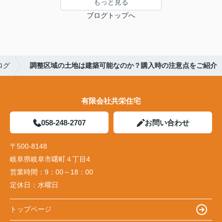
もっと見る
ブログトップへ
ログ
調整区域の土地は建築可能なのか？購入時の注意点をご紹介
有限会社共栄住宅
058-248-2707
お問い合わせ
〒500-8148
岐阜県岐阜市曙町４丁目4
営業時間：
9：00～18：00
定休日：
水曜日
トップページ