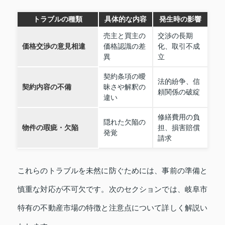
トラブルの種類
具体的な内容
発生時の影響
売主と買主の
交渉の長期
価格交渉の意見相違
価格認識の差
化、取引不成
異
立
契約条項の曖
法的紛争、信
契約内容の不備
昧さや解釈の
頼関係の破綻
違い
修繕費用の負
隠れた欠陥の
物件の瑕疵・欠陥
担、損害賠償
発覚
請求
これらのトラブルを未然に防ぐためには、事前の準備と
慎重な対応が不可欠です。次のセクションでは、岐阜市
特有の不動産市場の特徴と注意点について詳しく解説い