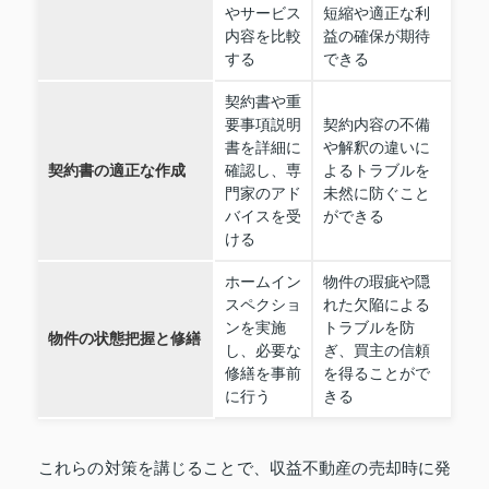
やサービス
短縮や適正な利
内容を比較
益の確保が期待
する
できる
契約書や重
要事項説明
契約内容の不備
書を詳細に
や解釈の違いに
契約書の適正な作成
確認し、専
よるトラブルを
門家のアド
未然に防ぐこと
バイスを受
ができる
ける
ホームイン
物件の瑕疵や隠
スペクショ
れた欠陥による
ンを実施
トラブルを防
物件の状態把握と修繕
し、必要な
ぎ、買主の信頼
修繕を事前
を得ることがで
に行う
きる
これらの対策を講じることで、収益不動産の売却時に発