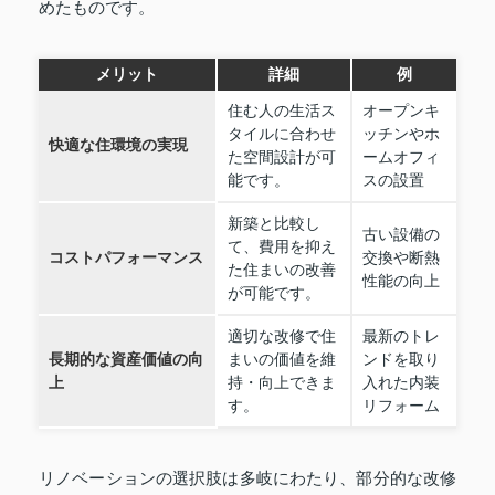
めたものです。
メリット
詳細
例
住む人の生活ス
オープンキ
タイルに合わせ
ッチンやホ
快適な住環境の実現
た空間設計が可
ームオフィ
能です。
スの設置
新築と比較し
古い設備の
て、費用を抑え
コストパフォーマンス
交換や断熱
た住まいの改善
性能の向上
が可能です。
適切な改修で住
最新のトレ
長期的な資産価値の向
まいの価値を維
ンドを取り
上
持・向上できま
入れた内装
す。
リフォーム
リノベーションの選択肢は多岐にわたり、部分的な改修