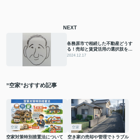
NEXT
各務原市で相続した不動産どうす
る！売却と賃貸活用の選択肢をご
紹介
2024.12.17
”空家”おすすめ記事
空家
空家
空家対策特別措置法について
空き家の売却や管理でトラブル