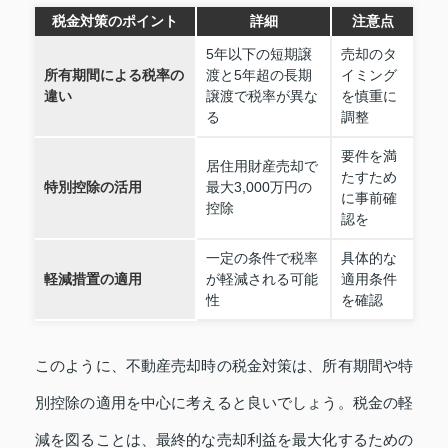
税金対策のポイント
詳細
注意点
5年以下の短期譲
売却のタ
所有期間による税率の
渡と5年超の長期
イミング
違い
譲渡で税率が異な
を慎重に
る
調整
要件を満
居住用財産売却で
たすため
特別控除の活用
最大3,000万円の
に事前確
控除
認を
一定の条件で税率
具体的な
軽減措置の適用
が軽減される可能
適用条件
性
を確認
このように、不動産売却時の税金対策は、所有期間や特
別控除の適用を中心に考えると良いでしょう。税金の軽
減を図ることは、最終的な売却利益を最大化するための