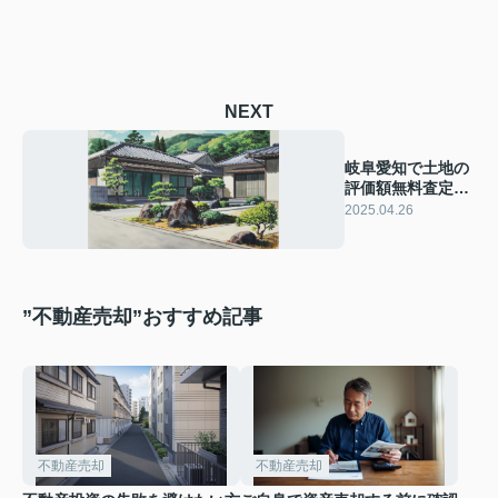
NEXT
岐阜愛知で土地の
評価額無料査定！
売却成功のポイン
2025.04.26
トをご紹介
”不動産売却”おすすめ記事
不動産売却
不動産売却