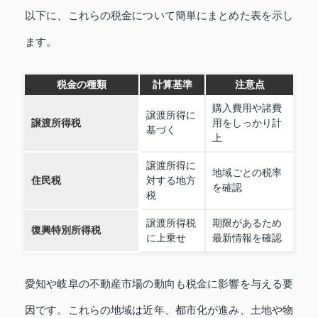
以下に、これらの税金について簡単にまとめた表を示し
ます。
税金の種類
計算基準
注意点
購入費用や諸費
譲渡所得に
譲渡所得税
用をしっかり計
基づく
上
譲渡所得に
地域ごとの税率
住民税
対する地方
を確認
税
譲渡所得税
期限があるため
復興特別所得税
に上乗せ
最新情報を確認
愛知や岐阜の不動産市場の動向も税金に影響を与える要
因です。これらの地域は近年、都市化が進み、土地や物