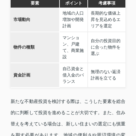
要素
ポイント
考慮事項
地域の人口
長期的な価値上
市場動向
増加や開発
昇を見込めるエ
計画
リアを選定
マンショ
自分の投資目的
ン、戸建
物件の種類
に合った物件を
て、商業施
選ぶ
設
自己資金と
無理のない返済
資金計画
借入金のバ
計画を立てる
ランス
新たな不動産投資を検討する際は、こうした要素を総合
的に判断して投資を進めることが大切です。また、住み
替えを考えている場合は、新しい住まいの選定にも慎重
を期す必要があります。地域の便利さや周辺環境の変