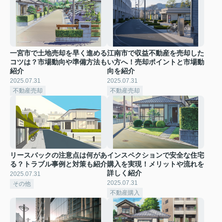
一宮市で土地売却を早く進める
江南市で収益不動産を売却した
コツは？市場動向や準備方法も
い方へ！売却ポイントと市場動
紹介
向を紹介
2025.07.31
2025.07.31
不動産売却
不動産売却
リースバックの注意点は何があ
インスペクションで安全な住宅
る？トラブル事例と対策も紹介
購入を実現！メリットや流れを
詳しく紹介
2025.07.31
2025.07.31
その他
不動産購入