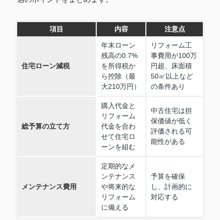
項目
内容
注意点
年末ローン
リフォーム工
残高の0.7%
事費用が100万
住宅ローン減税
を所得税か
円超、床面積
ら控除（最
50㎡以上など
大210万円）
の条件あり
購入代金と
中古住宅は担
リフォーム
保価値が低く
総予算の立て方
代金を合わ
評価される可
せて住宅ロ
能性がある
ーンを組む
定期的なメ
ンテナンス
予算を確保
メンテナンス費用
や将来的な
し、計画的に
リフォーム
対応する
に備える