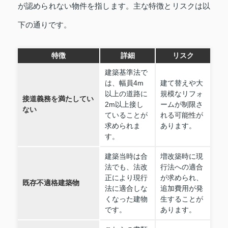
が認められない物件を指します。主な特徴とリスクは以
下の通りです。
特徴
詳細
リスク
建築基準法で
は、幅員4m
建て替えや大
以上の道路に
規模なリフォ
接道義務を満たしてい
2m以上接し
ームが制限さ
ない
ていることが
れる可能性が
求められま
あります。
す。
建築当時は合
増改築時に現
法でも、法改
行法への適合
正により現行
が求められ、
既存不適格建築物
法に適合しな
追加費用が発
くなった建物
生することが
です。
あります。