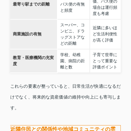
価、バス便の
最寄り駅までの距離
バス便の有無
場合は運行頻
と頻度
度も考慮
スーパー、コ
近隣に多いほ
ンビニ、ドラ
商業施設の有無
ど生活利便性
ッグストアな
が高く評価
どの距離
学校、幼稚
子育て世帯に
教育・医療機関の充実
園、病院の距
とって重要な
度
離と数
評価ポイント
これらの要素が整っていると、日常生活が快適になるだ
けでなく、将来的な資産価値の維持や向上にも寄与しま
す。
近隣住民との関係性や地域コミュニティの雰