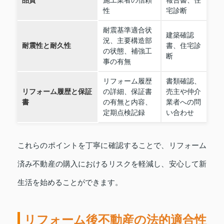
品質
施工業者の信頼
報告書、住
性
宅診断
耐震基準適合状
建築確認
況、主要構造部
耐震性と耐久性
書、住宅診
の状態、補強工
断
事の有無
リフォーム履歴
書類確認、
リフォーム履歴と保証
の詳細、保証書
売主や仲介
書
の有無と内容、
業者への問
定期点検記録
い合わせ
これらのポイントを丁寧に確認することで、リフォーム
済み不動産の購入におけるリスクを軽減し、安心して新
生活を始めることができます。
リフォーム後不動産の法的適合性