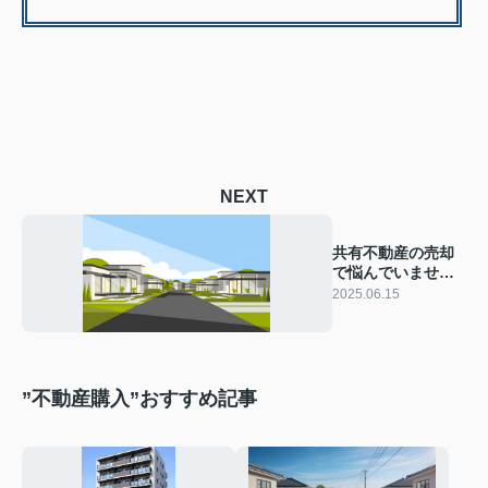
NEXT
共有不動産の売却
で悩んでいません
か 売却時の注意
2025.06.15
点や流れを解説
”不動産購入”おすすめ記事