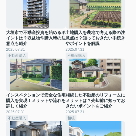
大垣市で不動産投資を始めるポ
土地購入を農地で考える際の注
イントは？収益物件購入時の注
意点は？知っておきたい手続き
意点も紹介
やポイントを解説
2025.07.31
2025.07.31
不動産購入
不動産購入
インスペクションで安全な住宅
相続した不動産のリフォームに
購入を実現！メリットや流れを
メリットは？売却前に知ってお
詳しく紹介
きたいポイントをご紹介
2025.07.31
2025.07.31
不動産購入
相続