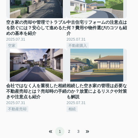
空き家の売却や管理でトラブル
中古住宅リフォームの注意点は
を防ぐには？安心して進めるた
何？費用や物件選びのコツも紹
めの基本を紹介
介
2025.07.31
2025.07.31
空家
不動産購入
会社ではなく人を重視した相続
相続した空き家の管理は必要な
不動産売却とは？売却時の手続
のか？放置によるリスクや対策
きや注意点も紹介
も解説
2025.07.31
2025.07.31
不動産売却
相続
1
2
3