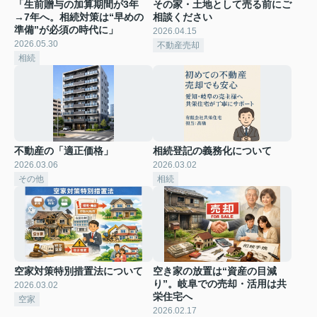
「生前贈与の加算期間が3年
その家・土地として売る前にご
→7年へ。相続対策は“早めの
相談ください
準備”が必須の時代に」
2026.04.15
2026.05.30
不動産売却
相続
不動産の「適正価格」
相続登記の義務化について
2026.03.06
2026.03.02
その他
相続
空家対策特別措置法について
空き家の放置は“資産の目減
り”。岐阜での売却・活用は共
2026.03.02
栄住宅へ
空家
2026.02.17