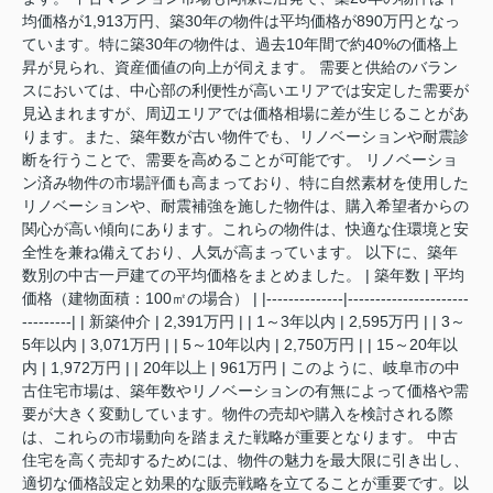
均価格が1,913万円、築30年の物件は平均価格が890万円となっ
ています。特に築30年の物件は、過去10年間で約40%の価格上
昇が見られ、資産価値の向上が伺えます。 需要と供給のバラン
スにおいては、中心部の利便性が高いエリアでは安定した需要が
見込まれますが、周辺エリアでは価格相場に差が生じることがあ
ります。また、築年数が古い物件でも、リノベーションや耐震診
断を行うことで、需要を高めることが可能です。 リノベーショ
ン済み物件の市場評価も高まっており、特に自然素材を使用した
リノベーションや、耐震補強を施した物件は、購入希望者からの
関心が高い傾向にあります。これらの物件は、快適な住環境と安
全性を兼ね備えており、人気が高まっています。 以下に、築年
数別の中古一戸建ての平均価格をまとめました。 | 築年数 | 平均
価格（建物面積：100㎡の場合） | |--------------|----------------------
---------| | 新築仲介 | 2,391万円 | | 1～3年以内 | 2,595万円 | | 3～
5年以内 | 3,071万円 | | 5～10年以内 | 2,750万円 | | 15～20年以
内 | 1,972万円 | | 20年以上 | 961万円 | このように、岐阜市の中
古住宅市場は、築年数やリノベーションの有無によって価格や需
要が大きく変動しています。物件の売却や購入を検討される際
は、これらの市場動向を踏まえた戦略が重要となります。 中古
住宅を高く売却するためには、物件の魅力を最大限に引き出し、
適切な価格設定と効果的な販売戦略を立てることが重要です。以