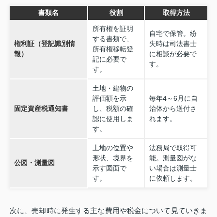
書類名
役割
取得方法
所有権を証明
自宅で保管。紛
する書類で、
権利証（登記識別情
失時は司法書士
所有権移転登
報）
に相談が必要で
記に必要で
す。
す。
土地・建物の
評価額を示
毎年4～6月に自
固定資産税通知書
し、税額の確
治体から送付さ
認に使用しま
れます。
す。
土地の位置や
法務局で取得可
形状、境界を
能。測量図がな
公図・測量図
示す図面で
い場合は測量士
す。
に依頼します。
次に、売却時に発生する主な費用や税金について見ていきま