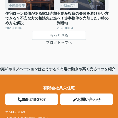
不動産売却
不動産売却
住宅ローン残債がある家は売却
不動産投資の失敗を避けたい方
できる？不安な方の相談先と進
へ！赤字物件を売却したい時の
め方を解説
判断軸
2026.08.04
2026.08.04
もっと見る
ブログトップへ
の売却やリノベーションはどうする？市場の動きや高く売るコツを紹介
有限会社共栄住宅
058-248-2707
お問い合わせ
〒500-8148