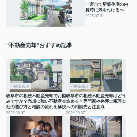
一宮市で新築住宅の内
覧時に気を付けるべき
点は？重要なチェック
2025.07.31
ポイントをまとめて紹
介
”不動産売却”おすすめ記事
不動産売却
不動産売却
岐阜市の相続不動産売却でお悩
岐阜市の相続不動産売却はどう
みですか？売却に強い不動産会
進める？専門家や弁護士税理士
社の選び方と相談の流れを解説
への相談先と注意点
2026.08.07
2026.08.07