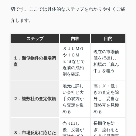
切です。ここでは具体的なステップをわかりやすくご紹
介します。
ステップ
内容
目的
ＳＵＵＭＯ
現在の市場価
やＨＯＭ
１．類似物件の相場調
値を把握し、
Ｅ’Ｓなどで
査
相場の「真ん
近隣の成約
中」を狙う
例を確認
地元に詳し
高すぎ・低す
い会社と大
ぎの査定を除
２．複数社の査定依頼
手の双方か
外し、妥当な
ら査定を集
価格帯を見極
める
める
売り出し
長期化を防
後、反響が
ぎ、流れをと
３．市場反応に応じた
薄ければ３
らえて早期売