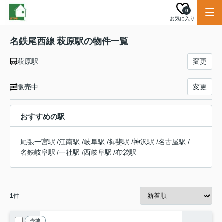
0
お気に入り
名鉄尾西線 萩原駅の物件一覧
萩原駅
変更
販売中
変更
おすすめの駅
尾張一宮駅
/
江南駅
/
岐阜駅
/
揖斐駅
/
神沢駅
/
名古屋駅
/
名鉄岐阜駅
/
一社駅
/
西岐阜駅
/
布袋駅
1
件
売地