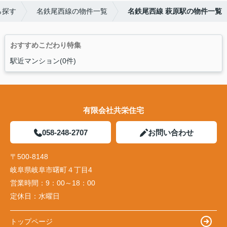
ら探す
名鉄尾西線の物件一覧
名鉄尾西線 萩原駅の物件一覧
おすすめこだわり特集
駅近マンション(0件)
有限会社共栄住宅
058-248-2707
お問い合わせ
〒500-8148
岐阜県岐阜市曙町４丁目4
営業時間：
9：00～18：00
定休日：
水曜日
トップページ