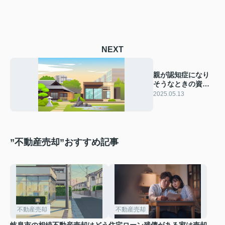
NEXT
親が認知症になり
そうなときの資産
管理法は？親の認
2025.05.13
知症対策を解説
”不動産売却”おすすめ記事
不動産売却
不動産売却
岐阜市の相続不動産売却はどう
住宅ローン残債がある家は売却