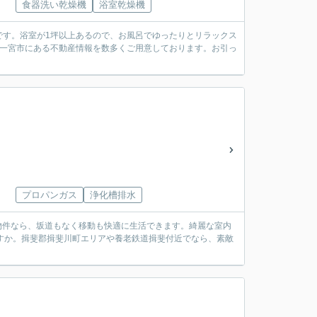
食器洗い乾燥機
浴室乾燥機
です。浴室が1坪以上あるので、お風呂でゆったりとリラックス
、一宮市にある不動産情報を数多くご用意しております。お引っ
プロパンガス
浄化槽排水
の物件なら、坂道もなく移動も快適に生活できます。綺麗な室内
ですか。揖斐郡揖斐川町エリアや養老鉄道揖斐付近でなら、素敵