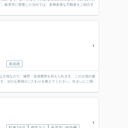
す。岐阜市に密着した当社では、多種多様な不動産をご紹介す
南道路
坦な土地なので、擁壁・造成費用を抑えられます。この土地の価
ます。ぜひお客様のこだわりを教えてください。住まいにご満
駐車2台可
都市ガス
食器洗い乾燥機