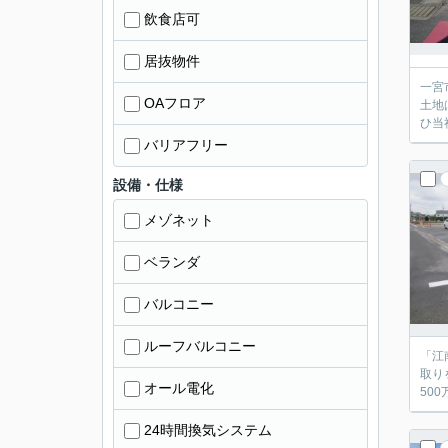
飲食店可
居抜物件
一宮
OAフロア
土地
ひ当
バリアフリー
設備・仕様
メゾネット
ベランダ
バルコニー
ルーフバルコニー
「江
取り
オール電化
50
24時間換気システム