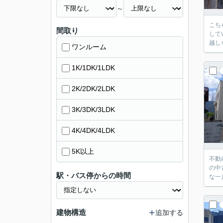
～
こち
間取り
して
越し
ワンルーム
1K/1DK/1LDK
2K/2DK/2LDK
3K/3DK/3LDK
4K/4DK/4LDK
5K以上
不動
の中
駅・バス停からの時間
な一
建物構造
追加する