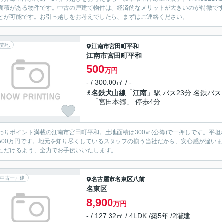
面積がある物件です。中古の戸建て物件は、経済的なメリットが大きいのが特徴で
とが可能です。お引っ越しをお考えでしたら、まずはご連絡ください。
売地
江南市
宮田町平和
江南市宮田町平和
500
万円
- / 300.00㎡ / -
名鉄犬山線
「
江南
」駅 バス23分 名鉄バス
「宮田本郷」 停歩4分
わりポイント満載の江南市宮田町平和。土地面積は300㎡(公簿)で一押しです。平
500万円です。地元を知り尽くしているスタッフの揃う当社だから、安心感が違い
ただけるよう、全力でお手伝いいたします。
中古一戸建
名古屋市名東区
八前
名東区
8,900
万円
- / 127.32㎡ / 4LDK /築5年 /2階建