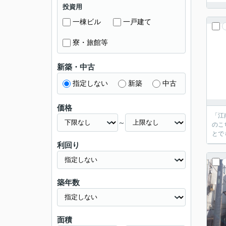
投資用
一棟ビル
一戸建て
寮・旅館等
新築・中古
指定しない
新築
中古
価格
「江
～
のこ
とで
利回り
築年数
面積