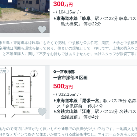
300
万円
- / 104.15㎡ / -
東海道本線
「
岐阜
」駅 バス22分 岐阜バス
「島大橋東」 停歩22分
市旦島：東海道本線岐阜にも近くて便利。中規模な公共住宅、病院、大学と中規模
宅用地は周囲も環境も整っており、住まいの環境として一押しです。土地の購入を
」と不動産購入に関して不安をお持ちではありませんか。当社スタッフが親切丁寧に
売地
一宮市
瀬部
一宮市瀬部Ｂ区画
500
万円
- / 332.15㎡ / -
東海道本線
「
尾張一宮
」駅 バス25分 名
ス「金毘羅前」 停歩4分
名鉄犬山線
「
江南
」駅 バス13分 名鉄バス
「金毘羅前」 停歩4分
地なので周辺に坂道がなく買いものや通勤での負担が少ない立地です。土地購入を
好きなデザインで好きな住まいが建てられる建築条件なし。マイホームをお考えの