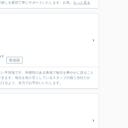
探しを親切丁寧にサポートいたします。お気...
もっと見る
鉄バ
南道路
ない平坦地です。利便性のある角地で毎日を爽やかに送ること
できます。地元を知り尽くしているスタッフの揃う当社だか
だけるよう、全力でお手伝いいたします。