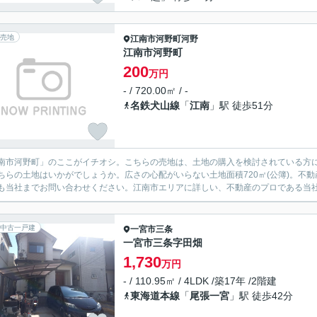
売地
江南市
河野町河野
江南市河野町
200
万円
- / 720.00㎡ / -
名鉄犬山線
「
江南
」駅 徒歩51分
南市河野町」のここがイチオシ。こちらの売地は、土地の購入を検討されている方に
ちらの土地はいかがでしょうか。広さの心配がいらない土地面積720㎡(公簿)。不
も当社までお問い合わせください。江南市エリアに詳しい、不動産のプロである当
中古一戸建
一宮市
三条
一宮市三条字田畑
1,730
万円
- / 110.95㎡ / 4LDK /築17年 /2階建
東海道本線
「
尾張一宮
」駅 徒歩42分