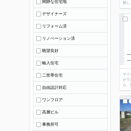
閑静な住宅地
探し
デザイナーズ
リフォーム済
リノベーション済
眺望良好
輸入住宅
マイ
二世帯住宅
がで
ら、
自由設計対応
ワンフロア
高層ビル
事務所可