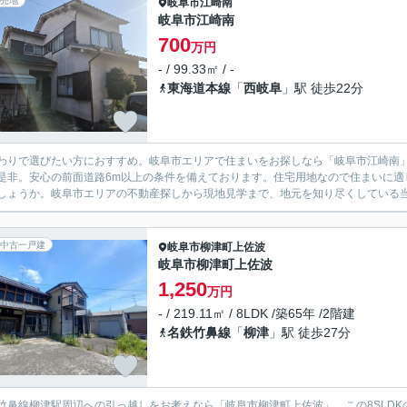
売地
岐阜市
江崎南
岐阜市江崎南
700
万円
- / 99.33㎡ / -
東海道本線
「
西岐阜
」駅 徒歩22分
わりで選びたい方におすすめ。岐阜市エリアで住まいをお探しなら「岐阜市江崎南
是非。安心の前面道路6m以上の条件を備えております。住宅用地なので住まいに適
しょうか。岐阜市エリアの不動産探しから現地見学まで、地元を知り尽くしている当
中古一戸建
岐阜市
柳津町上佐波
岐阜市柳津町上佐波
1,250
万円
- / 219.11㎡ / 8LDK /築65年 /2階建
名鉄竹鼻線
「
柳津
」駅 徒歩27分
竹鼻線柳津駅周辺への引っ越しをお考えなら「岐阜市柳津町上佐波」。この8SLDKの