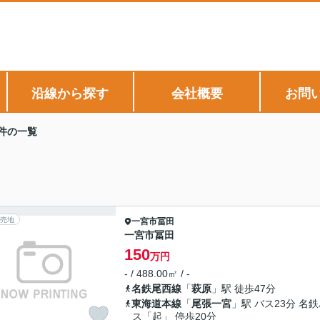
沿線から探す
会社概要
お問
件の一覧
売地
一宮市
冨田
一宮市冨田
150
万円
- / 488.00㎡ / -
名鉄尾西線
「
萩原
」駅 徒歩47分
東海道本線
「
尾張一宮
」駅 バス23分 名
ス「起」 停歩20分