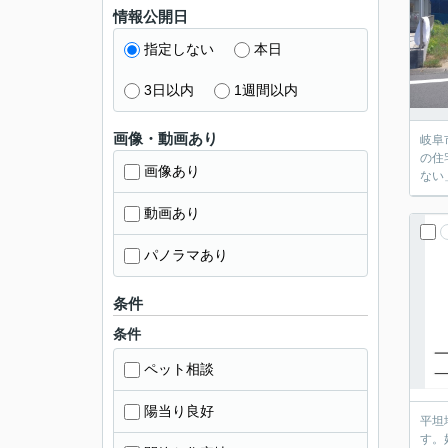
情報公開日
指定しない
本日
3日以内
1週間以内
画像・動画あり
岐阜
の住
画像あり
ない
動画あり
パノラマあり
条件
条件
ペット相談
陽当り良好
平坦
す。