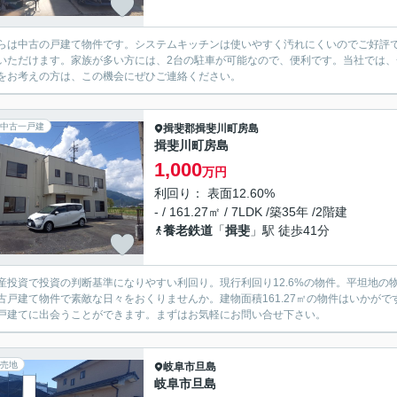
らは中古の戸建て物件です。システムキッチンは使いやすく汚れにくいのでご好評
いただけます。家族が多い方には、2台の駐車が可能なので、便利です。当社では
をお考えの方は、この機会にぜひご連絡ください。
中古一戸建
揖斐郡揖斐川町
房島
揖斐川町房島
1,000
万円
利回り： 表面12.60%
- / 161.27㎡ / 7LDK /築35年 /2階建
養老鉄道
「
揖斐
」駅 徒歩41分
産投資で投資の判断基準になりやすい利回り。現行利回り12.6%の物件。平坦地
古戸建て物件で素敵な日々をおくりませんか。建物面積161.27㎡の物件はいかが
戸建てに出会うことができます。まずはお気軽にお問い合せ下さい。
売地
岐阜市
旦島
岐阜市旦島