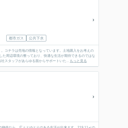
都市ガス
公共下水
」。コチラは売地の情報となっています。土地購入をお考えの
した周辺環境の整っており、快適な生活が期待できるのではな
社スタッフがあらゆる面からサポートいた...
もっと見る
物件なら、広々とゆとりのある生活が出来ます。219.11㎡の