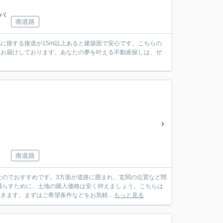
鉄バ
南道路
に接する接道が15m以上あると建築面で安心です。こちらの
へお届けしております。あなたの夢を叶える不動産探しは、ぜ
南道路
なのでおすすめです。3方面が道路に囲まれ、玄関の位置など間
減らすために、土地の購入価格は安く抑えましょう。こちらは
きます。まずはご希望条件などをお気軽...
もっと見る