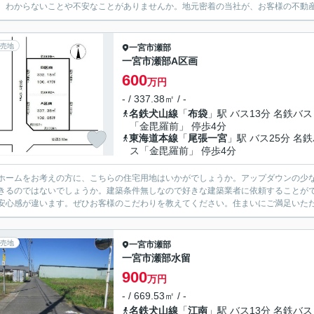
、わからないことや不安なことがありませんか。地元密着の当社が、お客様の不動産
売地
一宮市
瀬部
一宮市瀬部A区画
600
万円
- / 337.38㎡ / -
名鉄犬山線
「
布袋
」駅 バス13分 名鉄バス
「金毘羅前」 停歩4分
東海道本線
「
尾張一宮
」駅 バス25分 名
ス「金毘羅前」 停歩4分
ホームをお考えの方に、こちらの住宅用地はいかがでしょうか。アップダウンの少
きるのではないでしょうか。建築条件無しなので好きな建築業者に依頼することが
安心感が違います。ぜひお客様のこだわりを教えてください。住まいにご満足いた
売地
一宮市
瀬部
一宮市瀬部水留
900
万円
- / 669.53㎡ / -
名鉄犬山線
「
江南
」駅 バス13分 名鉄バス