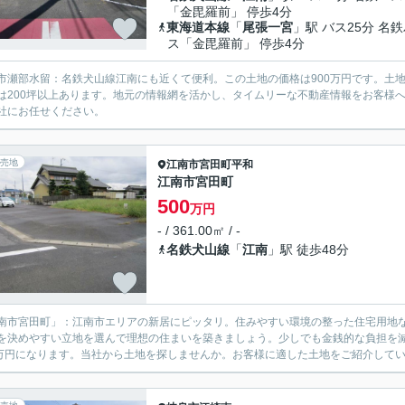
「金毘羅前」 停歩4分
東海道本線
「
尾張一宮
」駅 バス25分 名
ス「金毘羅前」 停歩4分
市瀬部水留：名鉄犬山線江南にも近くて便利。この土地の価格は900万円です。土地
は200坪以上あります。地元の情報網を活かし、タイムリーな不動産情報をお客様
社にお任せください。
売地
江南市
宮田町平和
江南市宮田町
500
万円
- / 361.00㎡ / -
名鉄犬山線
「
江南
」駅 徒歩48分
南市宮田町」：江南市エリアの新居にピッタリ。住みやすい環境の整った住宅用地
を決めやすい立地を選んで理想の住まいを築きましょう。少しでも金銭的な負担を
0万円になります。当社から土地を探しませんか。お客様に適した土地をご紹介してい