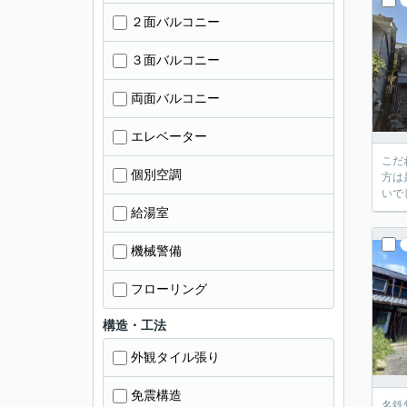
２面バルコニー
３面バルコニー
両面バルコニー
エレベーター
こだ
個別空調
方は
いで
給湯室
機械警備
フローリング
構造・工法
外観タイル張り
免震構造
名鉄