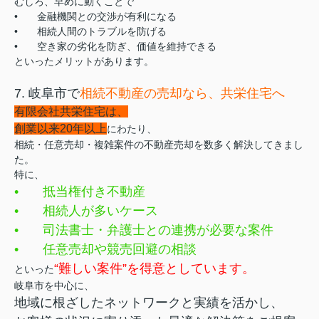
むしろ、早めに動くことで
•
金融機関との交渉が有利になる
•
相続人間のトラブルを防げる
•
空き家の劣化を防ぎ、価値を維持できる
といったメリットがあります。
7. 岐阜市で
相続不動産の売却なら、共栄住宅へ
有限会社共栄住宅は、
創業以来20年以上
にわたり、
相続・任意売却・複雑案件の不動産売却を数多く解決してきまし
た。
特に、
•
抵当権付き不動産
•
相続人が多いケース
•
司法書士・弁護士との連携が必要な案件
•
任意売却や競売回避の相談
“難しい案件”を得意としています。
といった
岐阜市を中心に、
地域に根ざしたネットワークと実績を活かし、