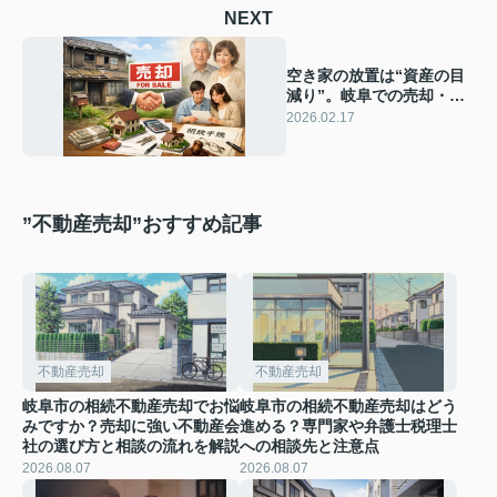
NEXT
空き家の放置は“資産の目
減り”。岐阜での売却・活
用は共栄住宅へ
2026.02.17
”不動産売却”おすすめ記事
不動産売却
不動産売却
岐阜市の相続不動産売却でお悩
岐阜市の相続不動産売却はどう
みですか？売却に強い不動産会
進める？専門家や弁護士税理士
社の選び方と相談の流れを解説
への相談先と注意点
2026.08.07
2026.08.07