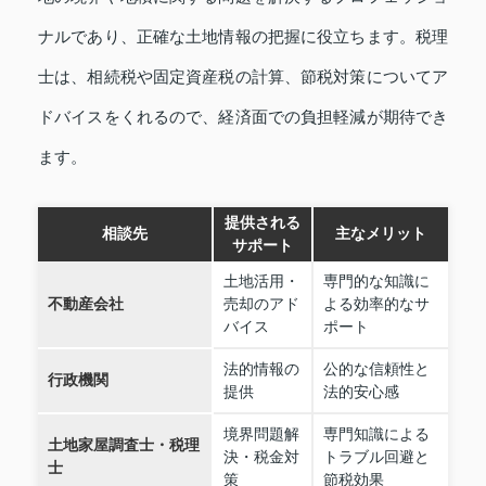
ナルであり、正確な土地情報の把握に役立ちます。税理
士は、相続税や固定資産税の計算、節税対策についてア
ドバイスをくれるので、経済面での負担軽減が期待でき
ます。
提供される
相談先
主なメリット
サポート
土地活用・
専門的な知識に
不動産会社
売却のアド
よる効率的なサ
バイス
ポート
法的情報の
公的な信頼性と
行政機関
提供
法的安心感
境界問題解
専門知識による
土地家屋調査士・税理
決・税金対
トラブル回避と
士
策
節税効果