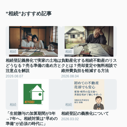
”相続”おすすめ記事
相続
相続
相続登記義務化で実家の土地は
負動産化する相続不動産のリス
どうなる？売る準備の進め方と
クとは？売却査定や無料相談で
注意点を解説
維持費負担を軽減する方法
2026.08.07
2026.08.04
相続
相続
「生前贈与の加算期間が3年
相続登記の義務化について
→7年へ。相続対策は“早めの
2026.03.02
準備”が必須の時代に」