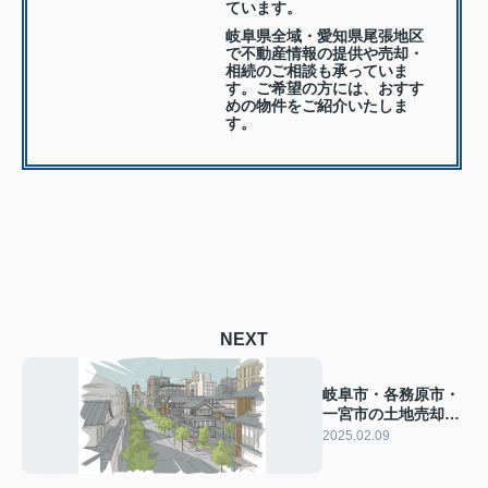
ています。
岐阜県全域・愛知県尾張地区
で不動産情報の提供や売却・
相続のご相談も承っていま
す。ご希望の方には、おすす
めの物件をご紹介いたしま
す。
NEXT
岐阜市・各務原市・
一宮市の土地売却で
失敗しないために
2025.02.09
は？注意点を解説