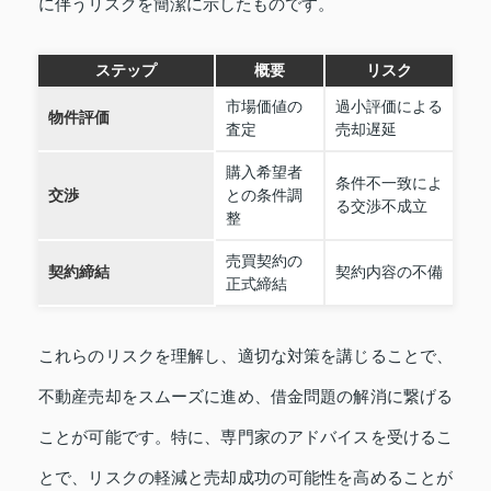
に伴うリスクを簡潔に示したものです。
ステップ
概要
リスク
市場価値の
過小評価による
物件評価
査定
売却遅延
購入希望者
条件不一致によ
交渉
との条件調
る交渉不成立
整
売買契約の
契約締結
契約内容の不備
正式締結
これらのリスクを理解し、適切な対策を講じることで、
不動産売却をスムーズに進め、借金問題の解消に繋げる
ことが可能です。特に、専門家のアドバイスを受けるこ
とで、リスクの軽減と売却成功の可能性を高めることが