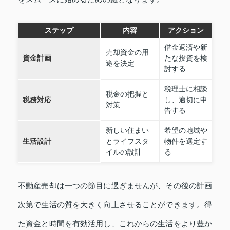
ステップ
内容
アクション
借金返済や新
売却資金の用
資金計画
たな投資を検
途を決定
討する
税理士に相談
税金の把握と
税務対応
し、適切に申
対策
告する
新しい住まい
希望の地域や
生活設計
とライフスタ
物件を選定す
イルの設計
る
不動産売却は一つの節目に過ぎませんが、その後の計画
次第で生活の質を大きく向上させることができます。得
た資金と時間を有効活用し、これからの生活をより豊か