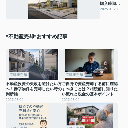
購入時期と
条件の極
2025.01.28
意！」
”不動産売却”おすすめ記事
不動産売却
不動産売却
不動産投資の失敗を避けたい方
ご自身で資産売却する前に確認
へ！赤字物件を売却したい時の
すべきことは？相続前に知りた
判断軸
い流れと税金の基本ポイント
2026.08.04
2026.08.04