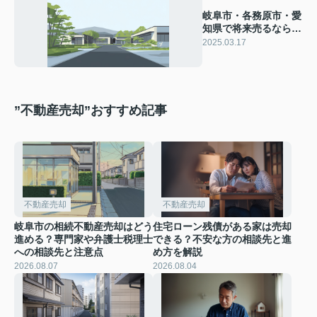
岐阜市・各務原市・愛
知県で将来売るならど
んな物件がいい？住宅
2025.03.17
の資産価値を解説
”不動産売却”おすすめ記事
不動産売却
不動産売却
岐阜市の相続不動産売却はどう
住宅ローン残債がある家は売却
進める？専門家や弁護士税理士
できる？不安な方の相談先と進
への相談先と注意点
め方を解説
2026.08.07
2026.08.04