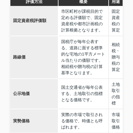
評価方法
概要
用途
市区町村が課税目的で
固定
定める評価額で、固定
資産
固定資産税評価額
資産税や都市計画税の
税の
計算根拠となります。
算定
国税庁が毎年公表す
相続
る、道路に面する標準
税・
的な宅地の1平方メート
路線価
贈与
ル当たりの価額です。
税の
相続税や贈与税の計算
算定
基準となります。
土地
国土交通省が毎年公表
取引
公示地価
する、土地取引の指標
の指
となる価格です。
標
実際の市場で取引され
市場
実勢価格
る価格で、時価とも呼
取引
ばれます。
価格