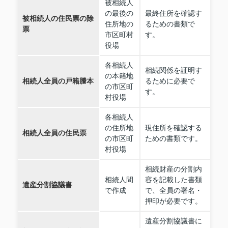
被相続人
の最後の
最終住所を確認す
被相続人の住民票の除
住所地の
るための書類で
票
市区町村
す。
役場
各相続人
相続関係を証明す
の本籍地
相続人全員の戸籍謄本
るために必要で
の市区町
す。
村役場
各相続人
の住所地
現住所を確認する
相続人全員の住民票
の市区町
ための書類です。
村役場
相続財産の分割内
相続人間
容を記載した書類
遺産分割協議書
で作成
で、全員の署名・
押印が必要です。
遺産分割協議書に