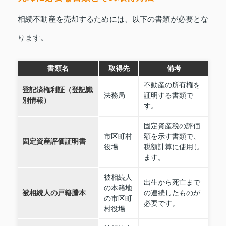
相続不動産を売却するためには、以下の書類が必要とな
ります。
書類名
取得先
備考
不動産の所有権を
登記済権利証（登記識
法務局
証明する書類で
別情報）
す。
固定資産税の評価
市区町村
額を示す書類で、
固定資産評価証明書
役場
税額計算に使用し
ます。
被相続人
出生から死亡まで
の本籍地
被相続人の戸籍謄本
の連続したものが
の市区町
必要です。
村役場