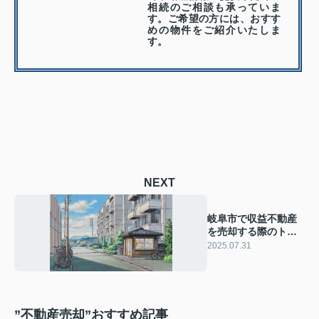
相続のご相談も承っていま
す。ご希望の方には、おすす
めの物件をご紹介いたしま
す。
NEXT
岐阜市で収益不動産
を売却する際のトラ
ブルは？注意点や未
2025.07.31
然に防ぐコツも紹介
”不動産売却”おすすめ記事